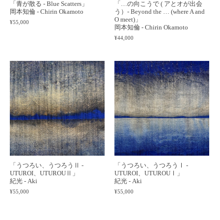
「青が散る - Blue Scatters」
「…の向こうで ( アとオが出会
岡本知倫 - Chirin Okamoto
う）- Beyond the … (where A and
O meet)」
¥55,000
岡本知倫 - Chirin Okamoto
¥44,000
「うつろい、うつろうⅡ -
「うつろい、うつろうⅠ -
UTUROI、UTUROUⅡ」
UTUROI、UTUROUⅠ」
紀光 - Aki
紀光 - Aki
¥55,000
¥55,000