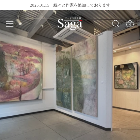
Skip
2025.01.15 続々と作家を追加しております
to
content
0
光と闇の異空間
アート〇美空間Saga
アート○美空間Saga オンラインストア
アートとは心を生かす【性】
View More