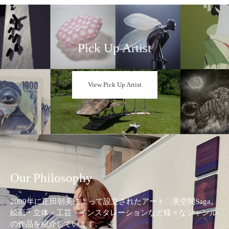
Pick Up Artist
View Pick Up Artist
Our Philosophy
2009年に正田朝美によって設立されたアート〇美空間Saga。
絵画・立体・工芸・インスタレーションなど様々なジャンル
の作品を紹介しています。