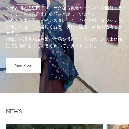
＜光と闇＞の空間でユニークな展覧会やイベントを開催する
ことで、人々を励まし笑顔へと誘っています。
絵画・立体・工芸・インスタレーションなど様々なジャンル
の作品を紹介し＜楽しく観る・美しく観る・本質を観る＞を
大切に。
作家と来場者の輪を繋ぐ作品を通して、人々の心が未来に向
けて朝陽のように明るく輝いていきますように。
View More
NEWS