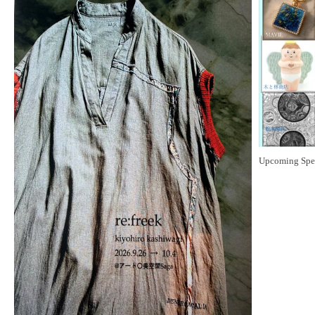
Upcoming Spec