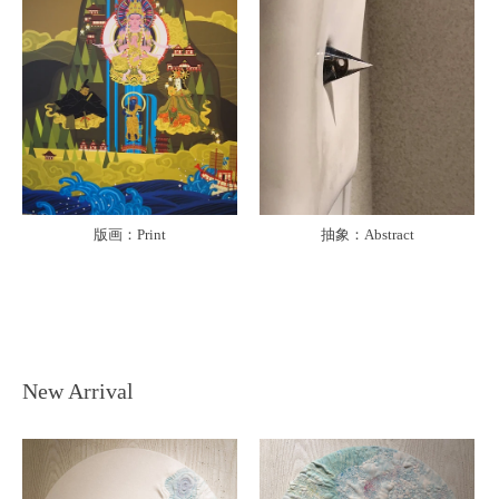
版画：Print
抽象：Abstract
New Arrival