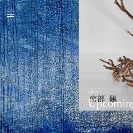
Skip
to
content
5月 06 2026
Upcoming