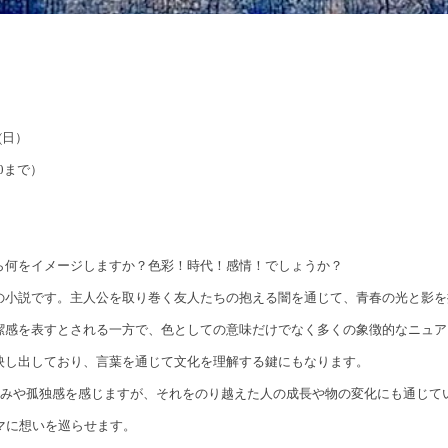
日(日）
:00まで）
ら何をイメージしますか？色彩！時代！感情！でしょうか？
の小説です。主人公を取り巻く友人たちの抱える闇を通じて、青春の光と影を
潔感を表すとされる一方で、色としての意味だけでなく多くの象徴的なニュア
映し出しており、言葉を通じて文化を理解する鍵にもなります。
悲しみや孤独感を感じますが、それをのり越えた人の成長や物の変化にも通じて
マに想いを巡らせます。