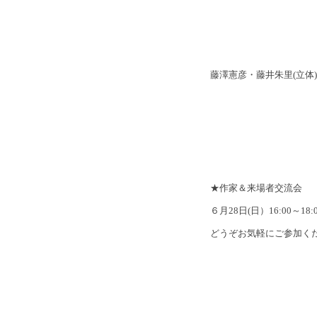
藤澤憲彦・藤井朱里(立体) /
★作家＆来場者交流会
６月28日(日）16:00～18
どうぞお気軽にご参加く