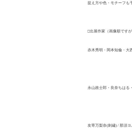
捉え方や色・モチーフも
□出展作家（画像順です
赤木秀明・岡本知倫・大西
永山政士郎・良奈ちはる・idog
友寄万梨奈(刺繡) / 那須ヨ