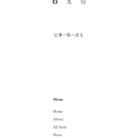
Share
Share
Pin
on
on
it
facebook
twitter
記事一覧へ戻る
Menu
Home
About
All Item
News