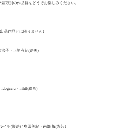
千差万別の作品群をどうぞお楽しみください。
が出品作品とは限りません）
節子・正垣有紀(絵画)
aeru・nihil(絵画)
ルイチ(影絵) / 奥田美紀・南部 楓(陶芸）