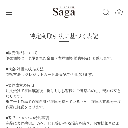
0
Skip
to
特定商取引法に基づく表記
content
■販売価格について
販売価格は、表示された金額（表示価格/消費税込）と致します。
■代金(対価)の支払方法
支払方法 ：クレジットカード決済がご利用頂けます。
■契約成立の時期
注文受けて在庫確認後、折り返しお客様にご連絡ののち、契約成立と
なります。
※アート作品で作家自身が在庫を持っているため、在庫の有無を一度
作家に確認をとります。
■返品についての特約事項
商品に欠陥(割れ、カケ、ヒビ等)がある場合を除き、お客様都合によ