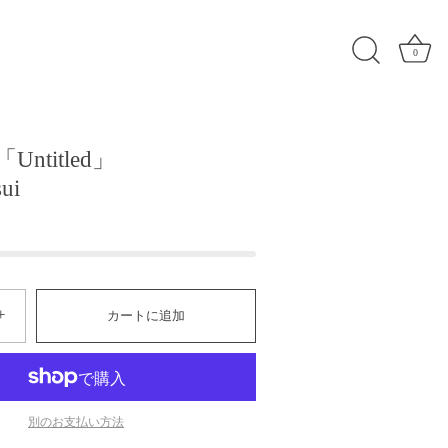
0
「Untitled」
ui
+
カートに追加
別のお支払い方法