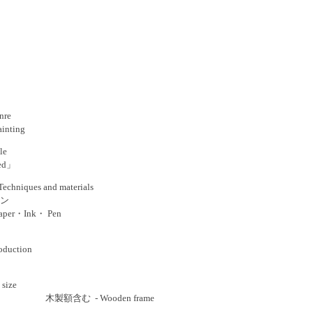
re
inting
le
tled」
niques and materials
ン
aper・Ink・ Pen
oduction
size
 木製額含む - Wooden frame