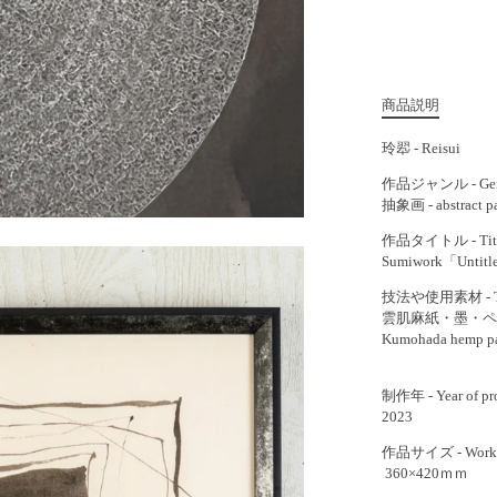
商品説明
玲翆 - Reisui
作品ジャンル - Gen
抽象画 - abstract pa
作品タイトル - Tit
Sumiwork「Unti
技法や使用素材 - Tech
雲肌麻紙・墨・ペ
Kumohada hemp p
制作年 - Year of pr
2023
作品サイズ - Work 
360×420ｍｍ