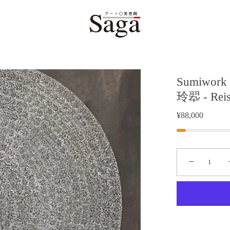
Sumiwork
玲翆 - Reis
¥88,000
−