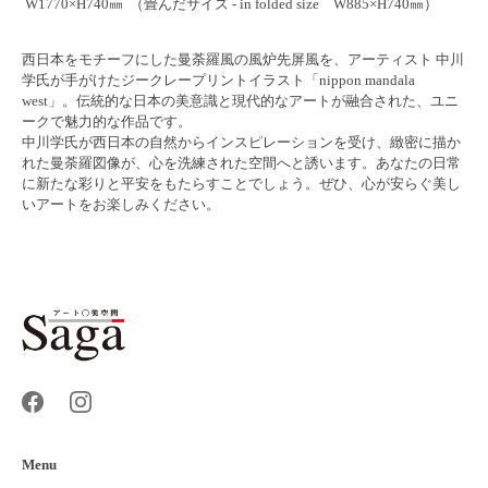
W1770×H740㎜ （畳んだサイズ - in folded size W885×H740㎜）
西日本をモチーフにした曼荼羅風の風炉先屏風を、アーティスト 中川
学氏が手がけたジークレープリントイラスト「nippon mandala
west」。伝統的な日本の美意識と現代的なアートが融合された、ユニ
ークで魅力的な作品です。
中川学氏が西日本の自然からインスピレーションを受け、緻密に描か
れた曼荼羅図像が、心を洗練された空間へと誘います。あなたの日常
に新たな彩りと平安をもたらすことでしょう。ぜひ、心が安らぐ美し
いアートをお楽しみください。
Menu