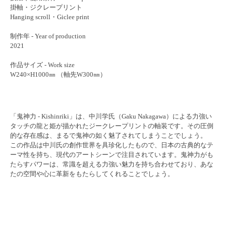
掛軸・ジクレープリント
Hanging scroll・Giclee print
制作年 - Year of production
2021
作品サイズ - Work size
W240×H1000㎜ （軸先W300㎜）
「鬼神力 - Kishinriki」は、中川学氏（Gaku Nakagawa）による力強い
タッチの龍と姫が描かれたジークレープリントの軸装です。その圧倒
的な存在感は、まるで鬼神の如く魅了されてしまうことでしょう。
この作品は中川氏の創作世界を具珍化したもので、日本の古典的なテ
ーマ性を持ち、現代のアートシーンで注目されています。鬼神力がも
たらすパワーは、常識を超える力強い魅力を持ち合わせており、あな
たの空間や心に革新をもたらしてくれることでしょう。