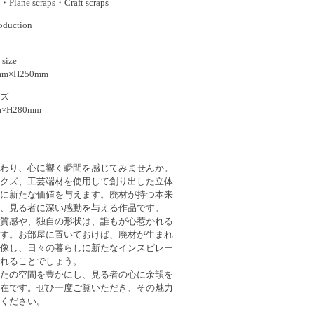
e・Plane scraps・Craft scraps
oduction
size
m×H250mm
ズ
×H280mm
わり、心に響く瞬間を感じてみませんか。
クズ、工芸端材を使用して創り出した立体
に新たな価値を与えます。廃材が持つ本来
、見る者に深い感動を与える作品です。
質感や、独自の形状は、誰もが心惹かれる
す。お部屋に置いておけば、廃材が生まれ
像し、日々の暮らしに新たなインスピレー
れることでしょう。
たの空間を豊かにし、見る者の心に余韻を
在です。ぜひ一度ご覧いただき、その魅力
ください。