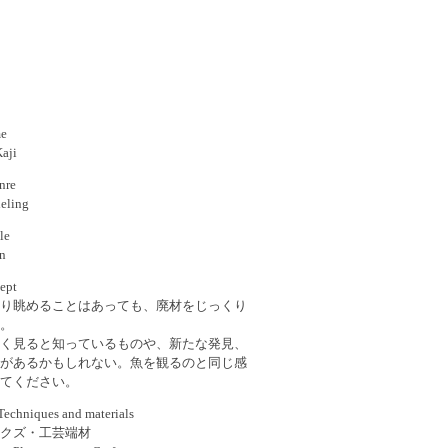
me
aji
re
ling
le
on
ept
り眺めることはあっても、廃材をじっくり
。
く見ると知っているものや、新たな発見、
があるかもしれない。魚を観るのと同じ感
てください。
niques and materials
クズ・工芸端材