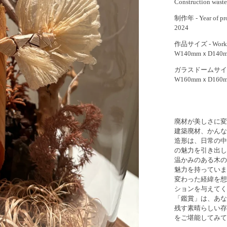
Construction wast
制作年 - Year of pr
2024
作品サイズ - Work 
W140mmｘD140m
ガラスドームサイ
W160mmｘD160m
廃材が美しさに変
建築廃材、かんな
造形は、日常の中
の魅力を引き出し
温かみのある木の
魅力を持っていま
変わった経緯を想
ションを与えてく
「鑑賞」は、あな
残す素晴らしい存
をご堪能してみて