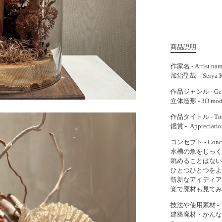
商品説明
作家名 - Artist na
加治聖哉 – Seiya K
作品ジャンル - Gen
立体造形 - 3D mode
作品タイトル - Tit
鑑賞 - Appreciati
コンセプト - Conc
水槽の魚をじっく
眺めることはない
ひとつひとつをよ
斬新なアイディア
覚で廃材も見てみ
技法や使用素材 - Tech
建築廃材・かんな