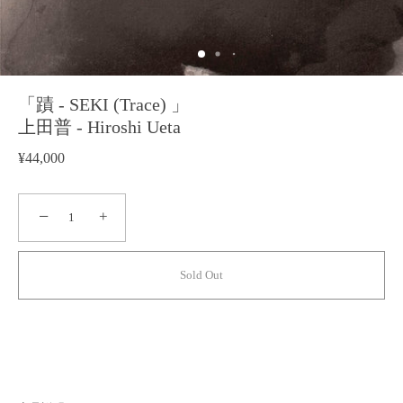
「蹟 - SEKI (Trace) 」
上田普 - Hiroshi Ueta
¥44,000
−
+
Sold Out