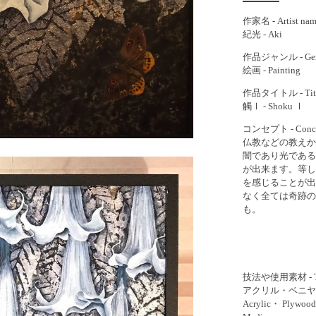
作家名 - Artist na
紀光 - Aki
作品ジャンル - Gen
絵画 - Painting
作品タイトル - Tit
觸Ⅰ - Shoku Ⅰ
コンセプト - Conc
仏教などの教えか
闇であり光である
が出来ます。等し
を感じることが出
なく全ては奇跡の
も。
技法や使用素材 - Tech
アクリル・ベニヤ
Acrylic・ Plywood