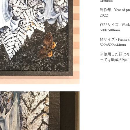
Medium
制作年 - Year of pr
2022
作品サイズ - Work 
500x500mm
額サイズ - Frame s
522×522×44mm
※使用した額は今
っては既成の額に