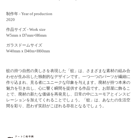
制作年 - Year of production
2020
作品サイズ - Work size
W5mmｘD7mm×H6mm
ガラスドームサイズ
W40mmｘD40m×H60mm
蚊の持つ自然の美しさを表現した「蚊」は、さまざまな素材の組み合
わせが生み出した独創的なデザインです。一つ一つのパーツが繊細に
作り込まれ、見る者にユニークな印象を与えます。廃材が持つ本来の
魅力を引き出し、心に響く瞬間を提供する作品です。お部屋に飾るこ
とで、廃材の新たな価値を再発見し、日常の中にユーモアとインスピ
レーションを加えてくれることでしょう。「蚊」は、あなたの生活空
間を彩り、思わず笑顔がこぼれる存在となるでしょう。