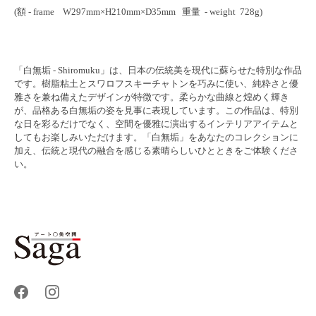
(額 - frame W297mm×H210mm×D35mm 重量 - weight 728g)
「白無垢 - Shiromuku」は、日本の伝統美を現代に蘇らせた特別な作品
です。樹脂粘土とスワロフスキーチャトンを巧みに使い、純粋さと優
雅さを兼ね備えたデザインが特徴です。柔らかな曲線と煌めく輝き
が、品格ある白無垢の姿を見事に表現しています。この作品は、特別
な日を彩るだけでなく、空間を優雅に演出するインテリアアイテムと
してもお楽しみいただけます。「白無垢」をあなたのコレクションに
加え、伝統と現代の融合を感じる素晴らしいひとときをご体験くださ
い。