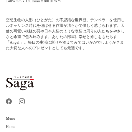
140Wmmｘ130Dmmｘ80HHｍｍ
空想生物の人形（ひとがた）の不思議な世界観。テンペラ―を使用し
ルネッサンス時代を偲ばせる作風が清らかで優しく感じられます。天
使の可愛い模様の羽や日本人情のような表情は周りの人たちをやさし
さと希望で包み込みます。あなたの部屋に幸せと癒しをもたらす
「Angel 」。毎日の生活に彩りを添えてみてはいかがでしょうか？ま
た大切な人へのプレゼントとしても最適です。
Menu
Home