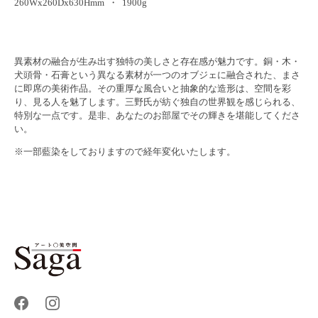
260Wx260Dx630Hmm ・ 1900g
異素材の融合が生み出す独特の美しさと存在感が魅力です。銅・木・
犬頭骨・石膏という異なる素材が一つのオブジェに融合された、まさ
に即席の美術作品。その重厚な風合いと抽象的な造形は、空間を彩
り、見る人を魅了します。三野氏が紡ぐ独自の世界観を感じられる、
特別な一点です。是非、あなたのお部屋でその輝きを堪能してくださ
い。
※一部藍染をしておりますので経年変化いたします。