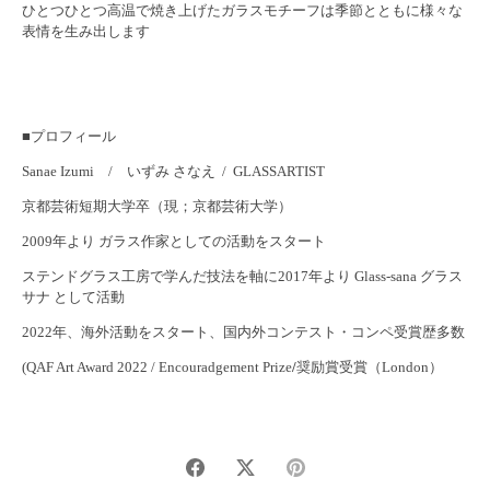
ひとつひとつ高温で焼き上げたガラスモチーフは季節とともに様々な
表情を生み出します
■プロフィール
Sanae Izumi / いずみ さなえ / GLASSARTIST
京都芸術短期大学卒（現；京都芸術大学）
2009年より ガラス作家としての活動をスタート
ステンドグラス工房で学んだ技法を軸に2017年より Glass-sana グラス
サナ として活動
2022年、海外活動をスタート、国内外コンテスト・コンペ受賞歴多数
(QAF Art Award 2022 / Encouradgement Prize
/
奨励賞受賞（London）
Share
Share
Pin
on
on
it