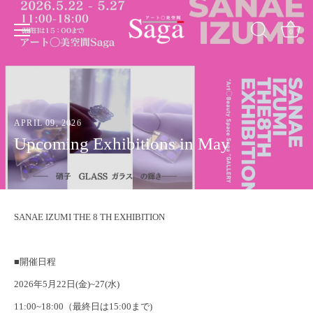
Skip
to
content
0
APRIL 09, 2026
Upcoming Exhibitions in May
SANAE IZUMI THE 8 TH EXHIBITION
■開催日程
2026年5月22日(金)~27(水)
11:00~18:00（最終日は15:00まで)