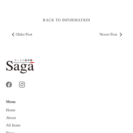
Facebook
Twitter
BACK TO INFORMATION
Older Post
Newer Post
Menu
Home
About
All Items
News