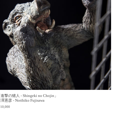
進撃の猪人 - Shingeki no Chojin」
澤憲彦 - Norihiko Fujisawa
110,000