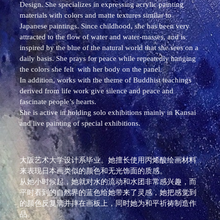
Design. She specializes in expressing acrylic painting
materials with colors and matte textures similar to
Japanese paintings. Since childhood, she has been very
attracted to the flow of water and water-masses, and is
inspired by the blue of the natural world that she sees on a
daily basis. She prays for peace while repeatedly hanging
the colors she felt with her body on the panel.
In addition, works with the theme of Buddhist teachings
derived from life work give silence and peace and
fascinate people’s hearts.
She is active in holding solo exhibitions mainly in Kansai
and live painting of special exhibitions.
大阪艺术大学设计系毕业。她擅长使用丙烯酸绘画材料
来表现日本画类似的颜色和无光饰面的质感。
从她小时候起，她就对水的流动和水团非常感兴趣，而
平时看到的自然界的蓝色给她带来了灵感，她把感觉到
的颜色反复滴并摔在画板上，同时她为和平祈祷制造作
品。