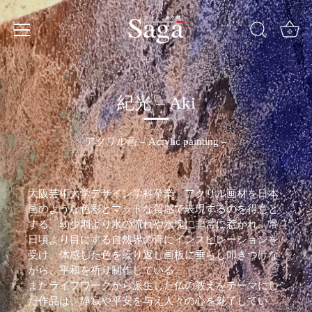
Skip
to
content
0
紀光 – Aki
アクリル画 – Acrylic painting –
大阪芸術大学デザイン学科卒業。アクリル画材を日本
画のような色彩とマットな質感で表現するのを得意と
する。幼少期より水の流れや水塊に非常に惹かれ、常
日頃より目にする自然界の青にインスピレーションを
受け、体感した色を繰り返し画板に垂らし叩きつけな
がら、平和を祈り制作している。
またライフワークから派生した仏の教えをテーマにし
た作品は、静寂や平安を与え人々の心を魅了してい