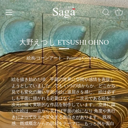
Skip
to
content
0
大野えつし
ETSUSHI OHNO
絵画/コーンアート – Painting/Cone Art –
絵を描き始めた頃、平面の世界に空間や感情を表現し
ようとしていました。でも いつの頃からか、どこから
見ても変化の無い平面の絵に退屈さを感じ、 絵は必ず
しも平面に描かれる必要はなく、二次元である絵を 三
次元に描く実験的な作品を制作しています。 立体に描
いた絵は、一点から見れば平面の絵になり 角度や奥行
きによって次元が変化する面白さがあります。 既視
感、既成概念からの脱却をテーマに、もっと何か面白