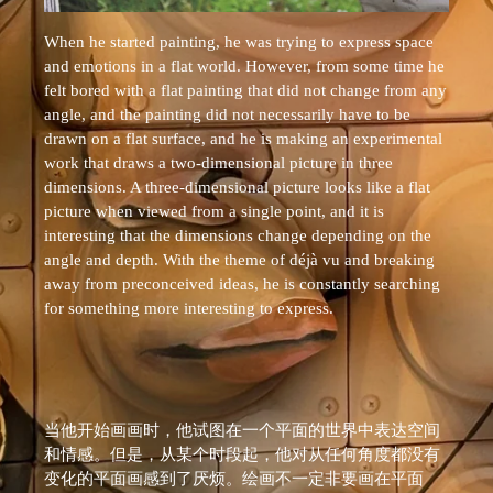
When he started painting, he was trying to express space
and emotions in a flat world. However, from some time he
felt bored with a flat painting that did not change from any
angle, and the painting did not necessarily have to be
drawn on a flat surface, and he is making an experimental
work that draws a two-dimensional picture in three
dimensions. A three-dimensional picture looks like a flat
picture when viewed from a single point, and it is
interesting that the dimensions change depending on the
angle and depth. With the theme of déjà vu and breaking
away from preconceived ideas, he is constantly searching
for something more interesting to express.
当他开始画画时，他试图在一个平面的世界中表达空间
和情感。但是，从某个时段起，他对从任何角度都没有
变化的平面画感到了厌烦。绘画不一定非要画在平面