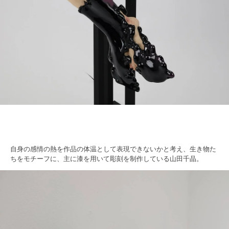
自身の感情の熱を作品の体温として表現できないかと考え、生き物た
ちをモチーフに、主に漆を用いて彫刻を制作している山田千晶。