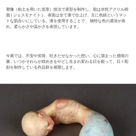
塑像（粘土を用いた造形）技法で原型を制作し、胎は水性アクリル樹
脂 ( ジェスモナイト ) 、表面は全て漆で仕上げ、主に色錆というマッ
トな肌合いにしている。漆を使用することで、 独特な色の濃淡が表
れ、柔らかさや温かさを表現しています。
今展では、不安や劣情、吐きだせなかった想い、心に溜まった感情の
澱、いつかそれらが煌めきをやどし生まれ変わる日を願って、日々彫
刻を制作している作品群を展開します。