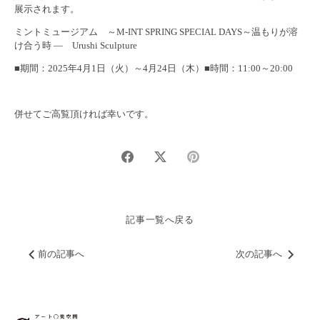
展示されます。
ミントミュージアム ～M-INT SPRING SPECIAL DAYS～温もりが溶
け合う時 — Urushi Sculpture
■期間：2025年4月1日（火）～4月24日（木）■時間：11:00～20:00
併せてご高覧頂ければ幸いです。
Share
Share
Pin
on
on
it
facebook
twitter
記事一覧へ戻る
前の記事へ
次の記事へ