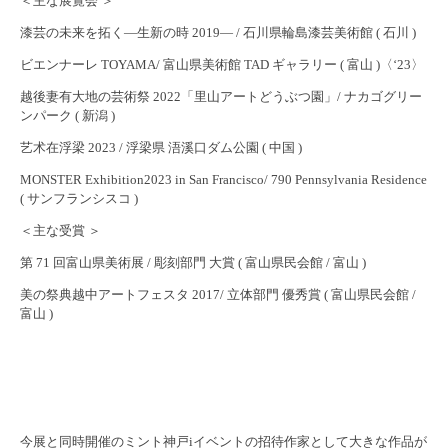
＜主な展覧会 ＞
漆芸の未来を拓く―生新の時 2019― / 石川県輪島漆芸美術館 ( 石川 )
ビエンナーレ TOYAMA/ 富山県美術館 TAD ギャラリー ( 富山 )〈ʻ23〉
越後妻有大地の芸術祭 2022「里山アートどうぶつ園」/ ナカゴグリー
ンパーク ( 新潟 )
艺术在浮梁 2023 / 浮梁県 浯溪口ダム公園 ( 中国 )
MONSTER Exhibition2023 in San Francisco/ 790 Pennsylvania Residence
( サンフランシスコ )
＜主な受賞 ＞
第 71 回富山県美術展 / 彫刻部門 大賞 ( 富山県民会館 / 富山 )
美の祭典越中アートフェスタ 2017/ 立体部門 優秀賞 ( 富山県民会館 /
富山 )
今展と同時開催のミント神戸iイベントの招待作家として大きな作品が