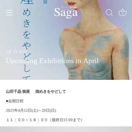
Skip
to
content
0
2月 15 2025
Upcoming Exhibitions in April
山田千晶 個展 煌めきをやどして
■会期日程
2025年4月12日(土)～20日(日)
１１：００～１８：００（最終日15:00まで）