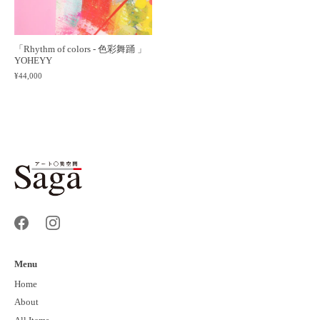
「Rhythm of colors - 色彩舞踊 」
YOHEYY
¥44,000
Menu
Home
About