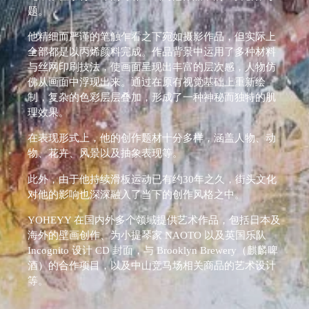
题。
他精细而严谨的笔触乍看之下宛如摄影作品，但实际上
全部都是以丙烯颜料完成。作品背景中运用了多种材料
与丝网印刷技法，使画面呈现出丰富的层次感，人物仿
佛从画面中浮现出来。通过在原有视觉基础上重新绘
制，复杂的色彩层层叠加，形成了一种神秘而独特的肌
理效果。
在表现形式上，他的创作题材十分多样，涵盖人物、动
物、花卉、风景以及抽象表现等。
此外，由于他持续滑板运动已有约30年之久，街头文化
对他的影响也深深融入了当下的创作风格之中。
YOHEYY 在国内外多个领域提供艺术作品，包括日本及
海外的壁画创作、为小提琴家 NAOTO 以及英国乐队
Incognito 设计 CD 封面，与 Brooklyn Brewery（麒麟啤
酒）的合作项目，以及中山竞马场相关商品的艺术设计
等。