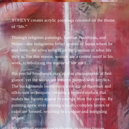
YOHEYY creates acrylic paintings centered on the theme
of “life.”
Through religious paintings, familiar Buddhism, and
Shinto—the indigenous belief system of Japan where he
was born—he often reflects on the question of what life
truly is. For this reason, women are a central motif in his
work, symbolizing the source of life itself.
His precise brushwork may appear photographic at first
glance, yet the works are entirely painted with acrylics.
The backgrounds incorporate a variety of materials and
silkscreen techniques, creating a layered surface that
makes the figures appear to emerge from the canvas. By
painting anew over existing visuals, complex layers of
color are formed, resulting in a unique and intriguing
texture.
His range of expression is diverse, spanning figures,