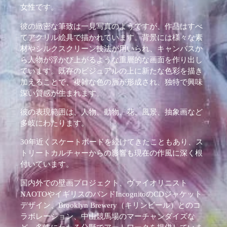
女性です。
彼の緻密な筆致は一見写真のようですが、作品はすべ
てアクリル絵具で描かれています。背景には様々な素
材やシルクスクリーン技法が用いられ、キャンバスか
ら人物が浮かび上がるような重層的な画面を作り出し
ています。既存のビジュアルの上に新たな色彩を描き
加えることで、複雑な色の層が形成され、独特で興味
深い質感が生まれます。
彼の表現範囲は、人物、動物、花、風景、抽象画など
多岐にわたります。
30年近くスケートボードを続けてきたこともあり、ス
トリートカルチャーからの影響も現在の作風に深く根
付いています。
国内外での壁画プロジェクト、ヴァイオリニスト
NAOTOやイギリスのバンドIncognitoのCDジャケット
デザイン、Brooklyn Brewery（キリンビール）とのコ
ラボレーション、中山競馬場のマーチャンダイズな