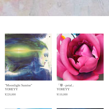
SOLD OUT
SOLD OUT
SOLD OUT
SOLD OUT
SOLD 
"Moonlight Sunrise"
「華 - petal」
YOHEYY
YOHEYY
¥220,000
¥110,000