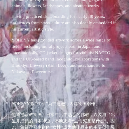
animals, flowers, landscapes, and abstract works.
Having practiced skateboarding for nearly 30 years,
influences from street culture are also deeply embedded in
his current artistic style.
YOHEYY has provided artwork across a wide range of
fields, including mural projects both in Japan and
internationally, CD jacket designs for violinist NAOTO
and the UK-based band Incognito, collaborations with
Brooklyn Brewery (Kirin Beer), and merchandise for
Nakayama Racecourse.
YOHEYY 以“生命”为主题进行丙烯绘画创作。
他通过宗教绘画、日常生活中熟悉的佛教，以及自己出
生并成长的日本神道，不断思考“生命究竟是什么”。因
此，象征孕育生命的“女性”成为他作品中的主要创作母