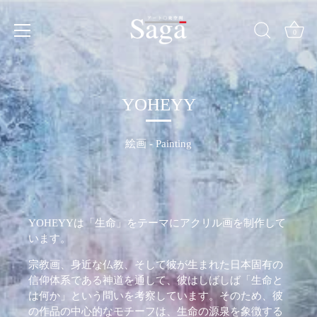
Skip
to
content
0
YOHEYY
絵画 - Painting
YOHEYYは「生命」をテーマにアクリル画を制作して
います。
宗教画、身近な仏教、そして彼が生まれた日本固有の
信仰体系である神道を通して、彼はしばしば「生命と
は何か」という問いを考察しています。そのため、彼
の作品の中心的なモチーフは、生命の源泉を象徴する