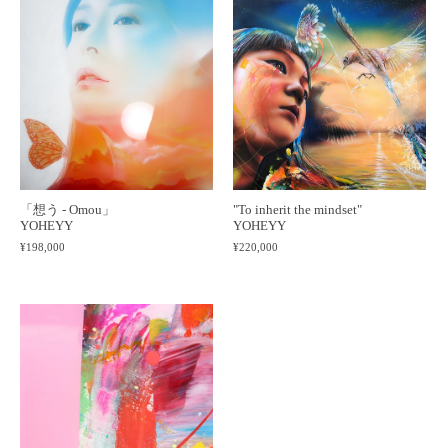
「想う - Omou」
"To inherit the mindset"
YOHEYY
YOHEYY
¥198,000
¥220,000