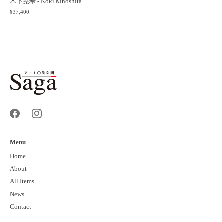
木下晃希 - Koki Kinoshita
¥37,400
Menu
Home
About
All Items
News
Contact