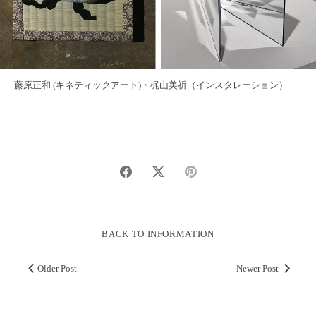
藤原正和 (キネティックアート)・梶山美祈（インスタレーション）
Share
Share
Pin
on
on
it
Facebook
Twitter
BACK TO INFORMATION
Older Post
Newer Post