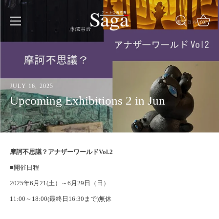
Skip
to
content
0
JULY 16, 2025
Upcoming Exhibitions 2 in Jun
摩訶不思議？アナザーワールドVol.2
■開催日程
2025年6月21(土）～6月29日（日）
11:00～18:00(最終日16:30まで)無休