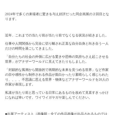
2024年で多くの来場者に驚きを与え好評だった同企画展の２回目とな
ります。
近年、これまでの当たり前が当たり前でなくなる状況が続きました。
仕事や人間関係から完全に切り離され正直な自分自身と向き合う一人
だけの時間を過ごしてきました。
「自分たちの社会の外側に広がる驚きや恐怖の気持ちさえ起こさせる
世界」がアナザーワールドに見えてきたりもしました。
「封鎖的な風潮から開放的で画期的な未来を見つめる世界」など作家
の目や感性から制作される作品が面白かったり素晴らしく感じられた
り、、、、不思議に思える世界・物体などアナザーワールドを20人の
作家が表現します。
私達が当たり前と思っている日常にあるものを改めて見直すきっかけ
になれば幸いです。ワイワイガヤガヤ楽しんでください。
■出展アーティスト（画像順・全ての作品画像が出品されるものでは