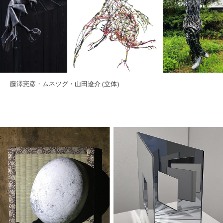
藤澤憲彦・ムネツグ・山田遼介 (立体)