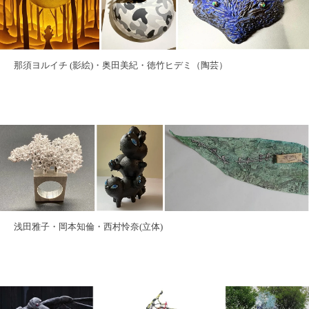
那須ヨルイチ (影絵)・奥田美紀・徳竹ヒデミ（陶芸）
浅田雅子・岡本知倫・西村怜奈(立体)