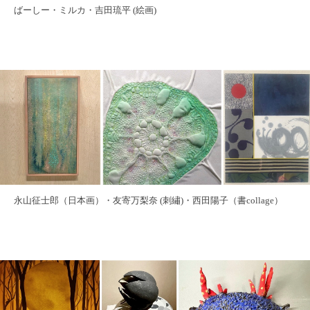
ばーしー・ミルカ・吉田琉平 (絵画)
永山征士郎（日本画）・友寄万梨奈 (刺繡)・西田陽子（書collage）